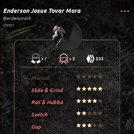
Enderson Josue Tovar Mora
@endersonsk8
STREET
2
$32
x 7
x
Manual
Slide & Grind
Rail & Hubba
Switch
Gap