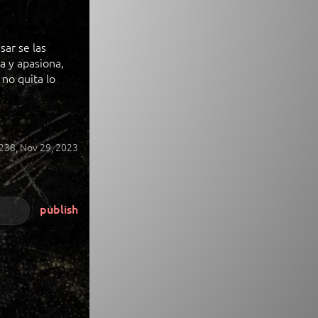
ar se las
 y apasiona,
 no quita lo
238,
Nov 29, 2023
publish