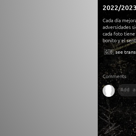
2022/202
Cada día mejor
adversidades s
cada foto tiene
bonito y el sen
🇬🇧
see trans
Comments