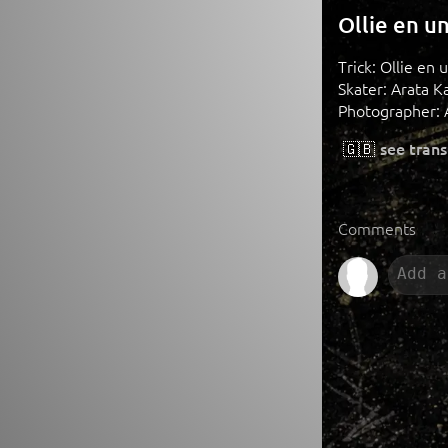
Ollie en u
Trick: Ollie en 
Skater: Arata K
Photographer: 
🇬🇧
see trans
Comments