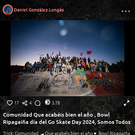
Daniel González Longás
17
4
3.78
Comunidad Que acabéis bien el año ️, Bowl
Ripagaiña día del Go Skate Day 2024, Somos Todos
Trick: Comunidad 🛹 Que acabéis bien el año ♥️, Bowl Ripagaiña