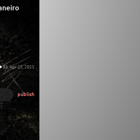
aneiro
83,
Apr 22, 2025
publish