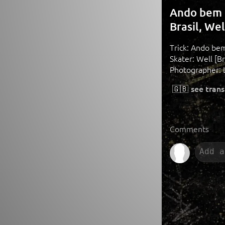
Ando bem p
Brasil, Wel
Trick: Ando bem
Skater: Well [Br
Photographer: 
🇬🇧
see trans
Comments