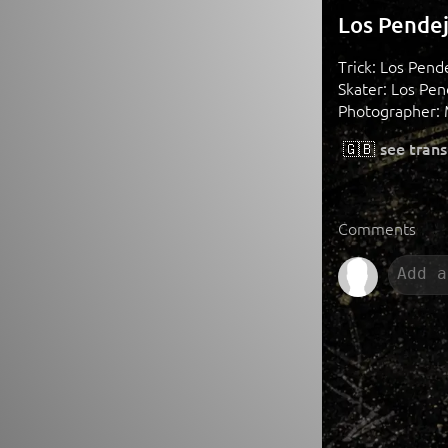
Los Pendej
Trick: Los Pend
Skater: Los Pend
Photographer: 
🇬🇧
see trans
Comments