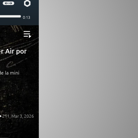
r Air por
de la mini
211,
Mar 3, 2026