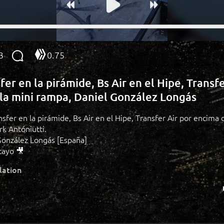
3
0.75
fer en la pirámide, Bs Air en el Hipe, Transfe
la mini rampa, Daniel González Longás
nsfer en la pirámide, Bs Air en el Hipe, Transfer Air por encima 
k Antóniutti.
González Longás [España]
cayo 🎥
lation