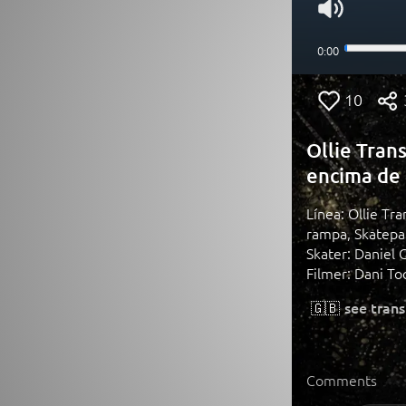
10
Ollie Trans
encima de 
Línea: Ollie Tra
rampa, Skatepar
Skater: Daniel 
Filmer: Dani To
🇬🇧
see trans
Comments